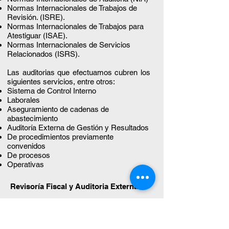
Normas Internacionales de Trabajos de
Revisión. (ISRE).
Normas Internacionales de Trabajos para
Atestiguar (ISAE).
Normas Internacionales de Servicios
Relacionados (ISRS).
Las auditorias que efectuamos cubren los
siguientes servicios, entre otros:
Sistema de Control Interno
Laborales
Aseguramiento de cadenas de
abastecimiento
Auditoría Externa de Gestión y Resultados
De procedimientos previamente
convenidos
De procesos
Operativas
Revisoría Fiscal y Auditoria Externa
El enfoque de la Revisoría Fiscal en
MCH está basado en la evaluación de los
procesos y los riesgos del negocio dando